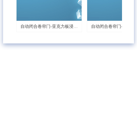
浸泡
0
0
0
0
0
自动闭合卷帘门-亚克力板浸泡
自动闭合卷帘门-激光切
水池封盖
封盖