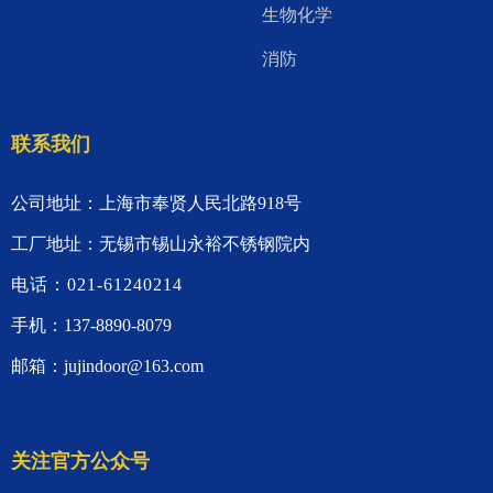
生物化学
消防
联系我们
公司地址：上海市奉贤人民北路918号
工厂地址：无锡市锡山永裕不锈钢院内
电话：021-61240214
手机：137-8890-8079
邮箱：jujindoor@163.com
关注官方公众号