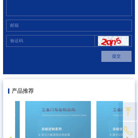
提交
▎
产品推荐
ꁸ
ꂅ
回到顶部