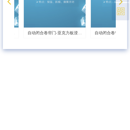
넳
넲
ꀥ
021-67681310
微信二维码
板浸泡
0
0
0
0
0
自动闭合卷帘门-亚克力板浸泡
自动闭合卷帘门-激光
水池封盖
封盖