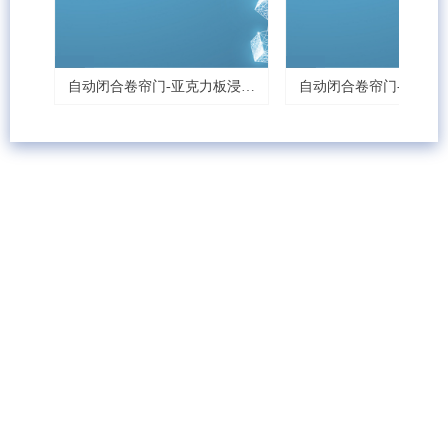
浸泡
0
0
0
0
0
自动闭合卷帘门-亚克力板浸泡
自动闭合卷帘门-激光切
水池封盖
封盖