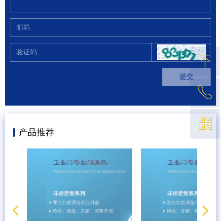
ꁸ
提交
ꂅ
回到顶部
ꀥ
021-67681310
▎
产品推荐
微信二维码
넳
넲