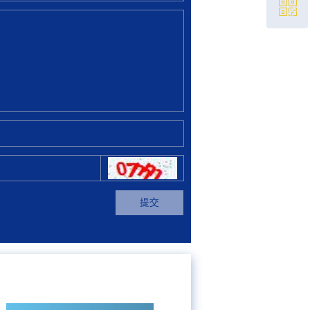
ꀥ
021-67681310
微信二维码
提交