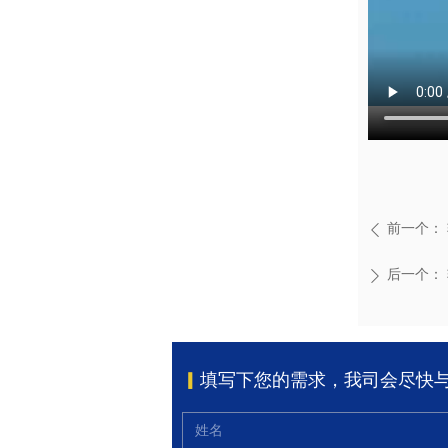
前一个：
ꄴ
后一个：
ꄲ
▎
填写下您的需求，我司会尽快