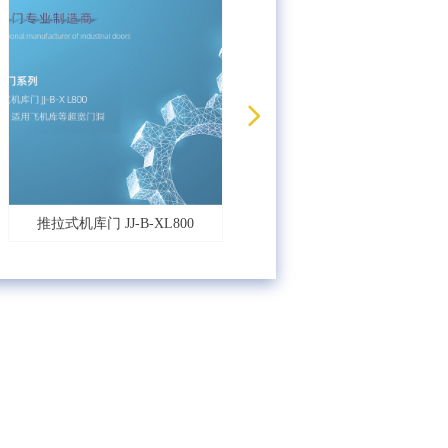
넲
推拉式机库门 JJ-B-XL800
定制产品-S