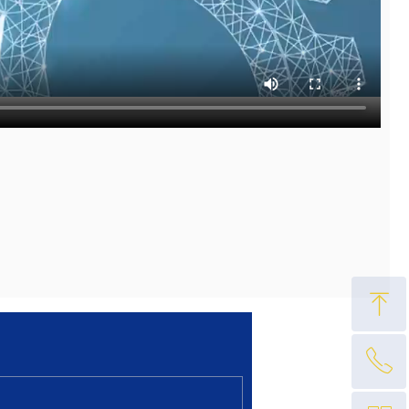
ꁸ
ꂅ
回到顶部