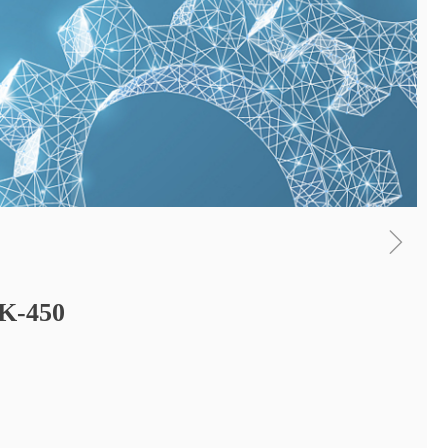
ꁇ
-450