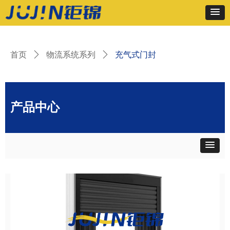
首页
ꄲ
物流系统系列
ꄲ
充气式门封
产品中心