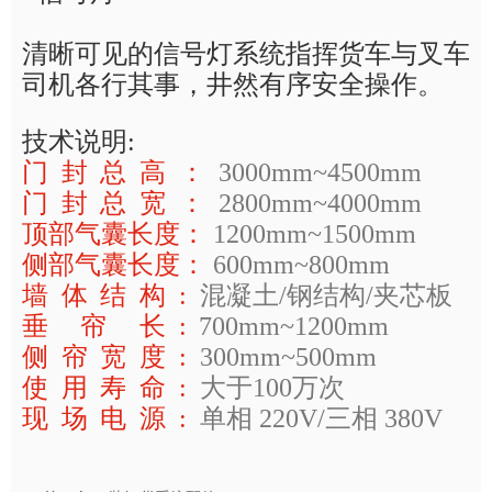
清晰可见的信号灯系统指挥货车与叉车
司机各行其事，井然有序安全操作。
技术说明
:
门封总高：
3000mm~4500mm
门封总宽：
2800mm~4000mm
顶部气囊长度：
1200mm~1500mm
侧部气囊长度：
600mm~800mm
墙体结构
:
混凝土
/
钢结构
/
夹芯板
垂 帘 长
:
700mm~1200mm
侧帘宽度
:
300mm~500mm
使用寿命
:
大于
100
万次
现场电源
:
单相
220V/
三相
380V