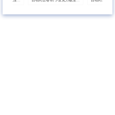
0
0
0
0
0
板浸泡
自动闭合卷帘门-亚克力板浸泡
自动闭合卷帘门-激
水池封盖
封盖