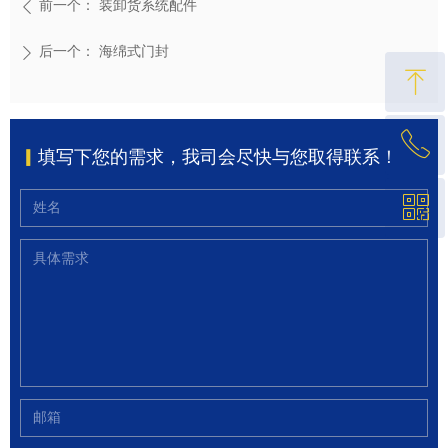
前一个：
装卸货系统配件
ꄴ
后一个：
海绵式门封
ꄲ
ꁸ
ꂅ
回到顶部
▎
填写下您的需求，我司会尽快与您取得联系！
ꀥ
021-67681310
微信二维码