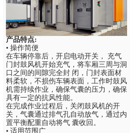
产品特点
:
•
操作简便
在车辆停靠后，开启电动开关， 充气
门封鼓风机开始充气，将车厢三周与洞
口之间的间隙完全封 闭，门封表面材
料柔软，不损伤车辆表面，工作时鼓风
机需持续作业，确保气囊的压力，确保
具有一定的抗风性能。
在完成作业过程后，关闭鼓风机的开
关，气囊通过排气孔自动放气，通过内
置平衡配重自动将气 囊收回。
•
适用范围广