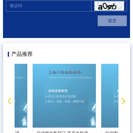
提交
▎
产品推荐
넳
넲