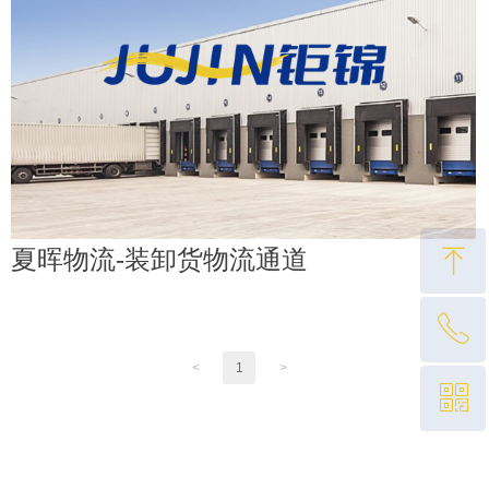
ꁸ
夏晖物流-装卸货物流通道
ꂅ
回到顶部
<
1
>
ꀥ
021-67681310
微信二维码